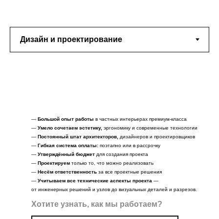
—
Большой опыт работы
в частных интерьерах премиум-класса
—
Умело сочетаем эстетику,
эргономику и современные технологии
—
Постоянный штат архитекторов,
дизайнеров и проектировщиков
—
Гибкая система оплаты:
поэтапно или в рассрочку
—
Утверждённый бюджет
для создания проекта
—
Проектируем
только то, что можно реализовать
—
Несём ответственность
за все проектные решения
—
Учитываем все технические аспекты
проекта
—
от инженерных решений и узлов до визуальных деталей и разрезов.
Хотите узнать, как мы работаем?