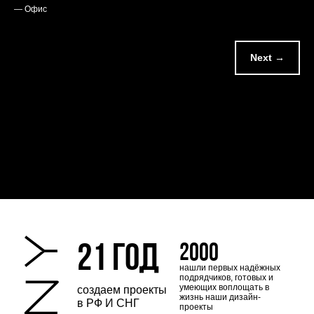
— Офис
Next →
Нажимая на кнопку "Получить предложение", я соглашаюсь с
Политикой конфиденциальности
21 ГОД
2000
нашли первых надёжных
подрядчиков, готовых и
умеющих воплощать в
создаем проекты
жизнь наши дизайн-
в РФ И СНГ
проекты