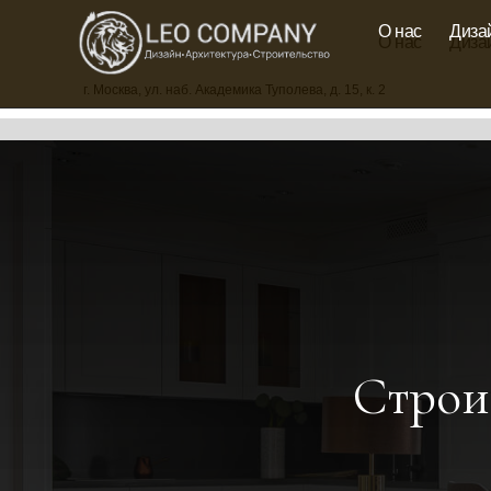
О нас
Диза
О нас
Диза
г. Москва, ул.
наб. Академика Туполева, д. 15, к. 2
Строи