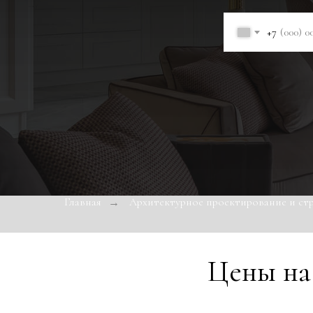
+7
Главная
Архитектурное проектирование и ст
→
Цены н