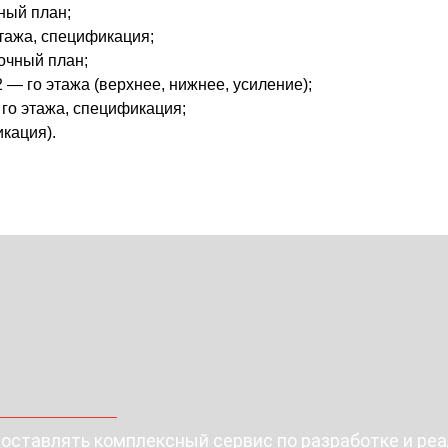
ный план;
тажа, спецификация;
очный план;
— го этажа (верхнее, нижнее, усиление);
го этажа, спецификация;
кация).
ставлять комплексный сервис по разработке и ре