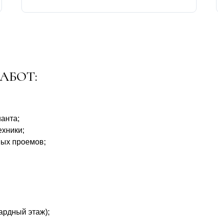
АБОТ:
анта;
ехники;
ных проемов;
ардный этаж);