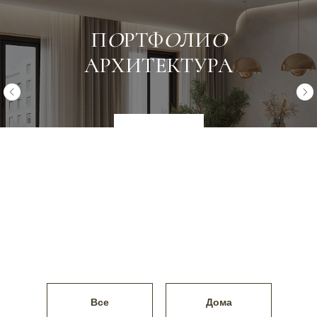
П
О
РТФ
О
ЛИ
О
АРХИТЕКТУРА
Заказать
Все
Дома